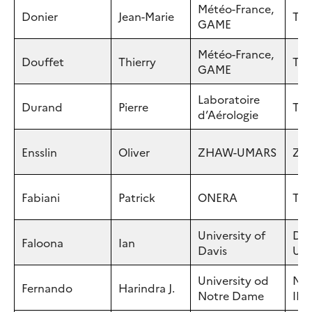
Météo-France,
Donier
Jean-Marie
Tou
GAME
Météo-France,
Douffet
Thierry
Tou
GAME
Laboratoire
Durand
Pierre
Tou
d’Aérologie
Ensslin
Oliver
ZHAW-UMARS
Zür
Fabiani
Patrick
ONERA
Tou
University of
Dav
Faloona
Ian
Davis
US
University od
Not
Fernando
Harindra J.
Notre Dame
IN,