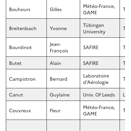
Météo-France,
Bouhours
Gilles
Tou
GAME
Tübingen
Breitenbach
Yvonne
Tüb
University
Jean-
Bourdinot
SAFIRE
Tou
François
Butet
Alain
SAFIRE
Tou
Laboratoire
Campistron
Bernard
Tou
d’Aérologie
Canut
Guylaine
Univ. Of Leeds
Lee
Météo-France,
Couvreux
Fleur
Tou
GAME