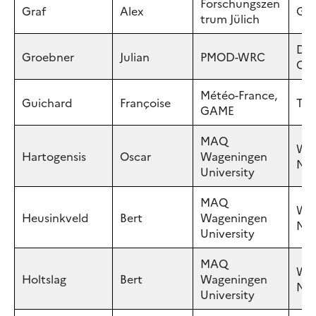
Forschungszen
Graf
Alex
GE
trum Jülich
Dav
Groebner
Julian
PMOD-WRC
CH
Météo-France,
Guichard
Françoise
Tou
GAME
MAQ
Wag
Hartogensis
Oscar
Wageningen
NE
University
MAQ
Wag
Heusinkveld
Bert
Wageningen
NE
University
MAQ
Wag
Holtslag
Bert
Wageningen
NE
University