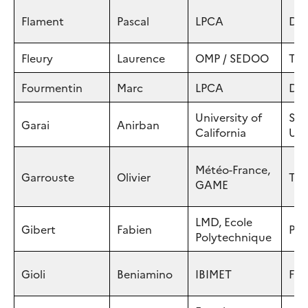
Flament
Pascal
LPCA
Dun
Fleury
Laurence
OMP / SEDOO
Tou
Fourmentin
Marc
LPCA
Dun
University of
San
Garai
Anirban
California
US
Météo-France,
Garrouste
Olivier
Tou
GAME
LMD, Ecole
Gibert
Fabien
Pari
Polytechnique
Gioli
Beniamino
IBIMET
Fire