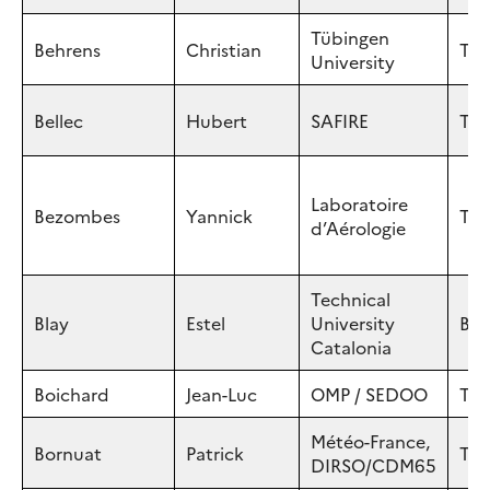
Tübingen
Behrens
Christian
Tüb
University
Bellec
Hubert
SAFIRE
Tou
Laboratoire
Bezombes
Yannick
Tou
d’Aérologie
Technical
Blay
Estel
University
Bar
Catalonia
Boichard
Jean-Luc
OMP / SEDOO
Tou
Météo-France,
Bornuat
Patrick
Tar
DIRSO/CDM65