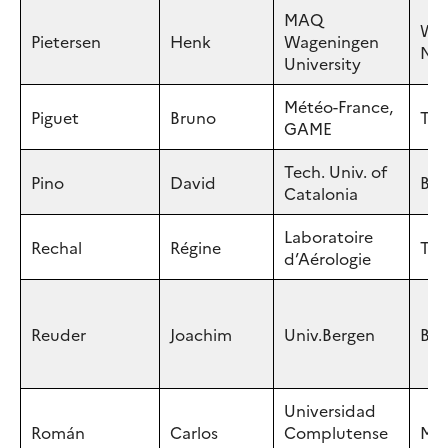
MAQ
Wag
Pietersen
Henk
Wageningen
NE
University
Météo-France,
Piguet
Bruno
Tou
GAME
Tech. Univ. of
Pino
David
Bar
Catalonia
Laboratoire
Rechal
Régine
Tou
d’Aérologie
Reuder
Joachim
Univ.Bergen
Ber
Universidad
Román
Carlos
Complutense
Mad