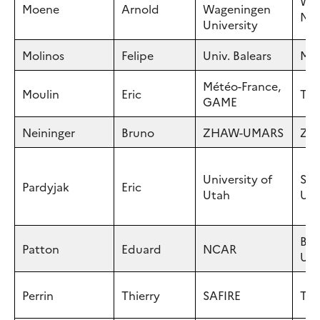
Wag
Moene
Arnold
Wageningen
NE
University
Molinos
Felipe
Univ. Balears
Mal
Météo-France,
Moulin
Eric
Tou
GAME
Neininger
Bruno
ZHAW-UMARS
Zür
University of
Sal
Pardyjak
Eric
Utah
UT,
Bou
Patton
Eduard
NCAR
US
Perrin
Thierry
SAFIRE
Tou