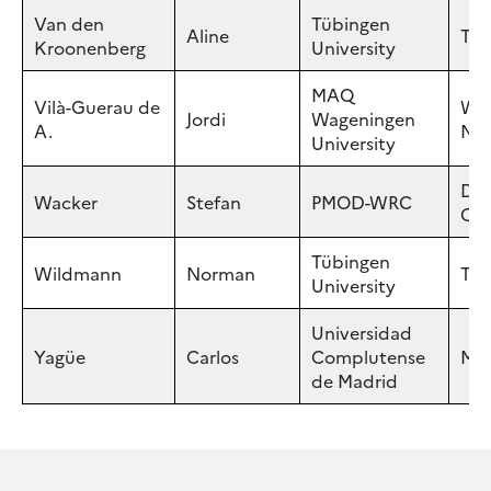
Van den
Tübingen
Aline
Tüb
Kroonenberg
University
MAQ
Vilà-Guerau de
Wag
Jordi
Wageningen
A.
NE
University
Dav
Wacker
Stefan
PMOD-WRC
CH
Tübingen
Wildmann
Norman
Tüb
University
Universidad
Yagüe
Carlos
Complutense
Mad
de Madrid