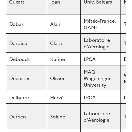
Cuxart
Joan
Univ. Balears
Mal
Météo-France,
Dabas
Alain
Tou
GAME
Laboratoire
Darbieu
Clara
Tou
d’Aérologie
Deboudt
Karine
LPCA
Dun
MAQ
Wag
Decoster
Olivier
Wageningen
NE
University
Delbarre
Hervé
LPCA
Dun
Laboratoire
Derrien
Solène
Tou
d’Aérologie