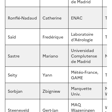
de Madrid
Ronflé-Nadaud
Catherine
ENAC
Tou
Laboratoire
Saïd
Fredérique
Tou
d’Aérologie
Universidad
Sastre
Mariano
Complutense
Mad
de Madrid
Météo-France,
Seity
Yann
Tou
GAME
Marquette
Mil
Sorbjan
Zbigniew
Univ.
WI,
MAQ
Wag
Steeneveld
Gert-Jan
Wageningen