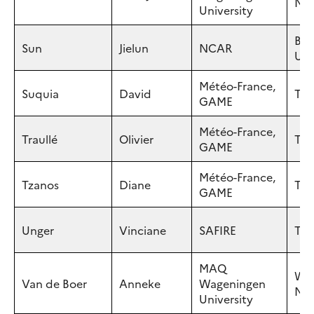
NE
University
Bou
Sun
Jielun
NCAR
US
Météo-France,
Suquia
David
Tou
GAME
Météo-France,
Traullé
Olivier
Tou
GAME
Météo-France,
Tzanos
Diane
Tou
GAME
Unger
Vinciane
SAFIRE
Tou
MAQ
Wag
Van de Boer
Anneke
Wageningen
NE
University