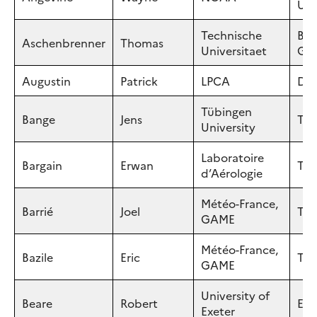
US
Technische
Bra
Aschenbrenner
Thomas
Universitaet
GE
Augustin
Patrick
LPCA
Dun
Tübingen
Bange
Jens
Tüb
University
Laboratoire
Bargain
Erwan
Tou
d’Aérologie
Météo-France,
Barrié
Joel
Tou
GAME
Météo-France,
Bazile
Eric
Tou
GAME
University of
Beare
Robert
Exe
Exeter