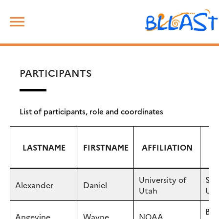
Skip
Rechercher :
to
content
PARTICIPANTS
List of participants, role and coordinates
LASTNAME
FIRSTNAME
AFFILIATION
C
University of
Sal
Alexander
Daniel
Utah
UT,
Bou
Angevine
Wayne
NOAA