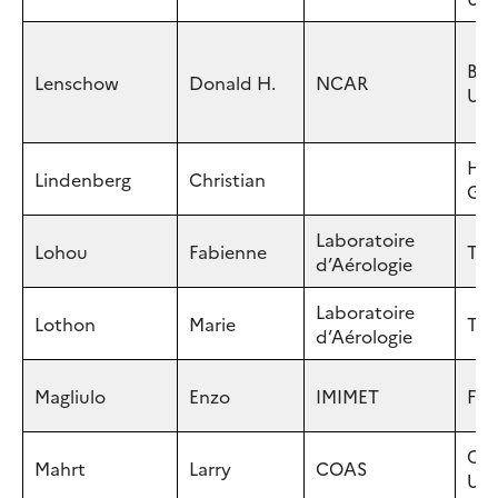
Bou
Lenschow
Donald H.
NCAR
US
Ho
Lindenberg
Christian
GE
Laboratoire
Lohou
Fabienne
Tou
d’Aérologie
Laboratoire
Lothon
Marie
Tou
d’Aérologie
Magliulo
Enzo
IMIMET
Fire
Cor
Mahrt
Larry
COAS
US