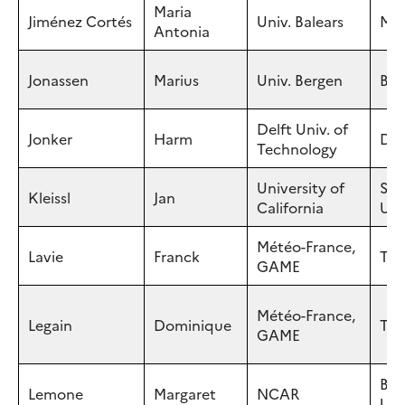
Maria
Jiménez Cortés
Univ. Balears
Mal
Antonia
Jonassen
Marius
Univ. Bergen
Ber
Delft Univ. of
Jonker
Harm
Del
Technology
University of
San
Kleissl
Jan
California
US
Météo-France,
Lavie
Franck
Tou
GAME
Météo-France,
Legain
Dominique
Tou
GAME
Bou
Lemone
Margaret
NCAR
US