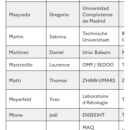
Universidad
Maqueda
Gregorio
Complutense
de Madrid
Technische
Bra
Martin
Sabrina
Universitaet
GE
Martinez
Daniel
Univ. Balears
Mal
Mastrorillo
Laurence
OMP / SEDOO
Tou
Matti
Thomas
ZHAW-UMARS
Zür
Laboratoire
Meyerfeld
Yves
Tou
d’Aérologie
Mione
Joël
ENSEEIHT
Tou
MAQ